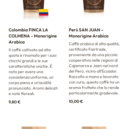
Colombia FINCA LA
Perù SAN JUAN –
COLMENA – Monorigine
Monorigine Arabica
Arabica
Caffè arabica di alta qualità,
certificato Fairtrade,
Il caffè coltivato ad alta
proveniente da una piccola
quota è rinomato per i suoi
cooperativa nelle regioni di
chicchi grandi e le sue
Cajamarca e Jaen nel nord
caratteristiche uniche. È
del Perù, vicino all’Ecuador.
noto per avere una
Raccolto a mano e lavorato
consistenza uniforme, un
con cura, questo caffè ha un
corpo pieno e un’acidità
aroma fruttato che lo rende
pronunciata. Aromi delicati
particolarmente gradevole.
e note floreali.
10,00
€
9,80
€