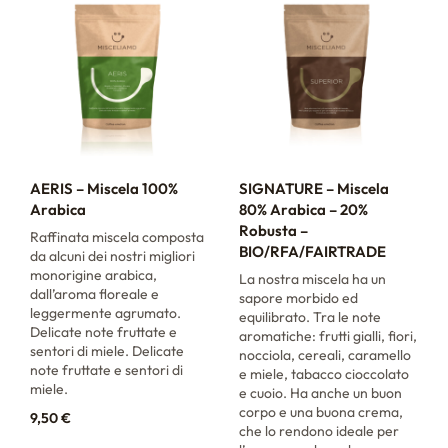
AERIS – Miscela 100%
SIGNATURE – Miscela
Arabica
80% Arabica – 20%
Robusta –
Raffinata miscela composta
BIO/RFA/FAIRTRADE
da alcuni dei nostri migliori
monorigine arabica,
La nostra miscela ha un
dall’aroma floreale e
sapore morbido ed
leggermente agrumato.
equilibrato. Tra le note
Delicate note fruttate e
aromatiche: frutti gialli, fiori,
sentori di miele. Delicate
nocciola, cereali, caramello
note fruttate e sentori di
e miele, tabacco cioccolato
miele.
e cuoio. Ha anche un buon
corpo e una buona crema,
9,50
€
che lo rendono ideale per