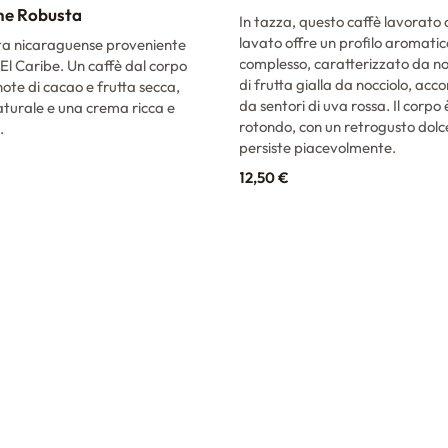
ne Robusta
In tazza, questo caffè lavorato
lavato offre un profilo aromatic
ta nicaraguense proveniente
complesso, caratterizzato da no
 El Caribe. Un caffè dal corpo
di frutta gialla da nocciolo, a
note di cacao e frutta secca,
da sentori di uva rossa. Il corpo 
turale e una crema ricca e
rotondo, con un retrogusto dolc
.
persiste piacevolmente.
12,50
€