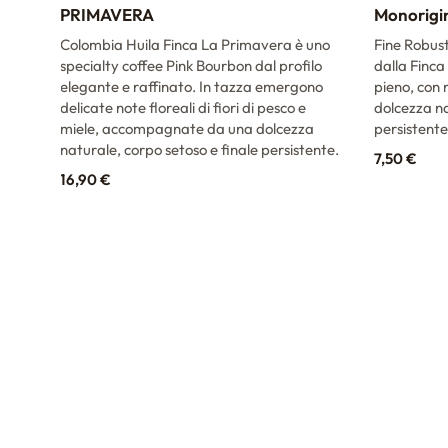
PRIMAVERA
Monorigi
dei
Colombia Huila Finca La Primavera è uno
Fine Robus
specialty coffee Pink Bourbon dal profilo
dalla Finca
tori
elegante e raffinato. In tazza emergono
pieno, con 
i di
delicate note floreali di fiori di pesco e
dolcezza na
miele, accompagnate da una dolcezza
persistente
naturale, corpo setoso e finale persistente.
7,50
€
16,90
€