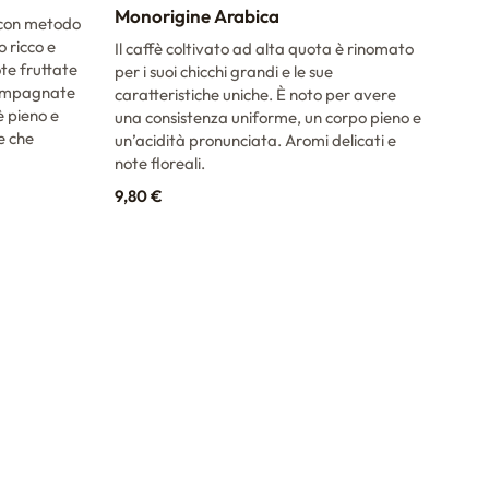
Monorigine Arabica
FEL
 con metodo
o ricco e
Il caffè coltivato ad alta quota è rinomato
Caff
te fruttate
per i suoi chicchi grandi e le sue
fres
ccompagnate
caratteristiche uniche. È noto per avere
Prof
è pieno e
una consistenza uniforme, un corpo pieno e
dell
e che
un’acidità pronunciata. Aromi delicati e
13,
note floreali.
9,80
€