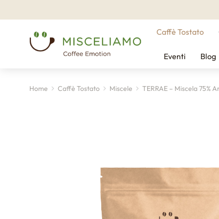
Caffè Tostato
Eventi
Blog
Home
Caffè Tostato
Miscele
TERRAE – Miscela 75% A
Tu sei qui: