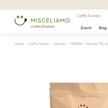
Caffè Tostato
Eventi
Blog
Home
Caffè Tostato
Miscele
TERRAE – Miscela 75% A
Tu sei qui: