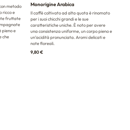
Monorigine Arabica
FEL
 con metodo
o ricco e
Il caffè coltivato ad alta quota è rinomato
Caff
te fruttate
per i suoi chicchi grandi e le sue
fres
ccompagnate
caratteristiche uniche. È noto per avere
Prof
è pieno e
una consistenza uniforme, un corpo pieno e
dell
e che
un’acidità pronunciata. Aromi delicati e
13,
note floreali.
9,80
€