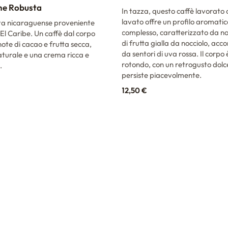
ne Robusta
In tazza, questo caffè lavorato
lavato offre un profilo aromatic
ta nicaraguense proveniente
complesso, caratterizzato da no
 El Caribe. Un caffè dal corpo
di frutta gialla da nocciolo, a
note di cacao e frutta secca,
da sentori di uva rossa. Il corpo 
turale e una crema ricca e
rotondo, con un retrogusto dolc
.
persiste piacevolmente.
12,50
€