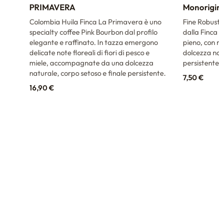
PRIMAVERA
Monorigi
dei
Colombia Huila Finca La Primavera è uno
Fine Robus
specialty coffee Pink Bourbon dal profilo
dalla Finca
tori
elegante e raffinato. In tazza emergono
pieno, con 
i di
delicate note floreali di fiori di pesco e
dolcezza na
miele, accompagnate da una dolcezza
persistente
naturale, corpo setoso e finale persistente.
7,50
€
16,90
€